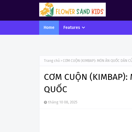
Home
Features
Trang chủ
CƠM CUỘN (KIMBAP): MÓN ĂN QUỐC DÂN C
CƠM CUỘN (KIMBAP):
QUỐC
tháng 10 08, 2025