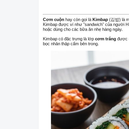
Cơm cuộn
hay còn gọi là
Kimbap
(김밥) là mộ
Kimbap được ví như "sandwich" của người Hàn v
hoặc dùng cho các bữa ăn nhẹ hàng ngày.
Kimbap có đặc trưng là lớp
cơm trắng
được c
bọc nhân thập cẩm bên trong.