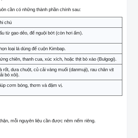
luôn cần có những thành phần chính sau:
hi chú
ấu từ gạo dẻo, để nguội bớt (còn hơi ấm).
họn loại lá dùng để cuộn Kimbap.
ứng chiên, thanh cua, xúc xích, hoặc thịt bò xào (Bulgogi).
 rốt, dưa chuột, củ cải vàng muối (danmuji), rau chân vịt
ải bó xôi).
iúp cơm bóng, thơm và đậm vị.
thận, mỗi nguyên liệu cần được nêm nếm riêng.