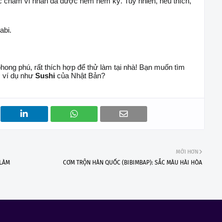
 chấm vì nhân đã được nêm nếm kỹ. Tuy nhiên, nếu thích,
abi.
ong phú, rất thích hợp để thử làm tại nhà! Bạn muốn tìm
 ví dụ như
Sushi
của Nhật Bản?
MỚI HƠN
 LÀM
CƠM TRỘN HÀN QUỐC (BIBIMBAP): SẮC MÀU HÀI HÒA