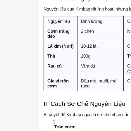
Nguyên liệu của Kimbap rất linh hoạt, nhưng 
Nguyên liệu
Định lượng
G
Cơm trắng
2 chén
N
dẻo
Lá kim (Nori)
10-12 lá
C
Thịt
100g
Tr
Rau củ
Vừa đủ
Cà
(c
Gia vị trộn
Dầu mè, muối, mè
G
cơm
rang.
II. Cách Sơ Chế Nguyên Liệu
Bí quyết để Kimbap ngon là sơ chế nhân cẩn 
Trộn cơm: