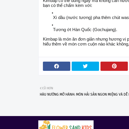
Kimbap có thể dùng ngay mà không cần nước
bạn có thể chấm kèm với:
Xì dầu (nước tương) pha thêm chút was
Tương ớt Hàn Quốc (Gochujang).
Kimbap là món ăn đơn giản nhưng hương vị ph
hiểu thêm về món cơm cuộn nào khác không,
CŨ HƠN
HÀU NƯỚNG MỠ HÀNH: MÓN HẢI SẢN NGON MIỆNG VÀ DỄ