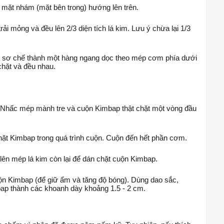
, mặt nhám (mặt bên trong) hướng lên trên.
i mỏng và đều lên 2/3 diện tích lá kim. Lưu ý chừa lại 1/3
ã sơ chế thành một hàng ngang dọc theo mép cơm phía dưới
chặt và đều nhau.
 Nhấc mép mành tre và cuộn Kimbap thật chặt một vòng đầu
chặt Kimbap trong quá trình cuộn. Cuộn đến hết phần cơm.
ên mép lá kim còn lại để dán chặt cuộn Kimbap.
n Kimbap (để giữ ẩm và tăng độ bóng). Dùng dao sắc,
ap thành các khoanh dày khoảng 1.5 - 2 cm.