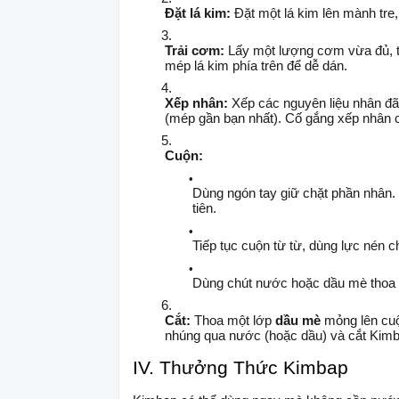
Đặt lá kim:
Đặt một lá kim lên mành tre
Trải cơm:
Lấy một lượng cơm vừa đủ, trả
mép lá kim phía trên để dễ dán.
Xếp nhân:
Xếp các nguyên liệu nhân đ
(mép gần bạn nhất). Cố gắng xếp nhân 
Cuộn:
Dùng ngón tay giữ chặt phần nhân.
tiên.
Tiếp tục cuộn từ từ, dùng lực nén 
Dùng chút nước hoặc dầu mè thoa l
Cắt:
Thoa một lớp
dầu mè
mỏng lên cuộ
nhúng qua nước (hoặc dầu) và cắt Kimb
IV. Thưởng Thức Kimbap