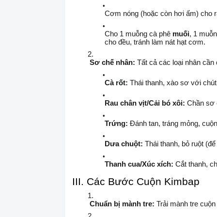
Cơm nóng (hoặc còn hơi ấm) cho ra
Cho 1 muỗng cà phê
muối
, 1 muỗ
cho đều, tránh làm nát hạt cơm.
Sơ chế nhân:
Tất cả các loại nhân cần đ
Cà rốt:
Thái thanh, xào sơ với chút
Rau chân vịt/Cải bó xôi:
Chần sơ q
Trứng:
Đánh tan, tráng mỏng, cuộn l
Dưa chuột:
Thái thanh, bỏ ruột (để
Thanh cua/Xúc xích:
Cắt thanh, ch
III. Các Bước Cuộn Kimbap
Chuẩn bị mành tre:
Trải mành tre cuộn