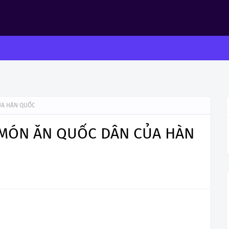
ỦA HÀN QUỐC
 MÓN ĂN QUỐC DÂN CỦA HÀN