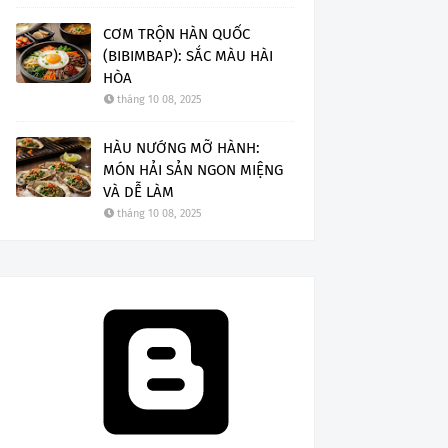
CƠM TRỘN HÀN QUỐC
(BIBIMBAP): SẮC MÀU HÀI
HÒA
tháng 10 08, 2025
HÀU NƯỚNG MỠ HÀNH:
MÓN HẢI SẢN NGON MIỆNG
VÀ DỄ LÀM
tháng 10 08, 2025