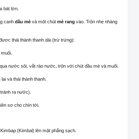
 bát lớn.
ng canh
dầu mè
và một chút
mè rang
vào. Trộn nhẹ nhàng
ược thái thành thanh dài (trừ trứng):
 muối.
ua nước sôi, vắt ráo nước, trộn với chút dầu mè và muối.
ại và thái thành thanh.
 tránh ra nước).
iên sơ cho chín tới.
 Kimbap (Kimbal) lên mặt phẳng sạch.