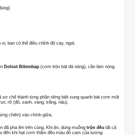
dùng)
 vị, bạn có thể điều chỉnh độ cay, ngọt.
ón
Dolsot Bibimbap
(cơm trộn bát đá nóng), cần làm nóng
 đã sơ chế thành từng phần riêng biệt xung quanh bát cơm một
ực rỡ (đỏ, xanh, vàng, trắng, nâu).
rứng chiên) vào chính giữa.
n đã pha lên trên cùng. Khi ăn, dùng muỗng
trộn đều
tất cả
ho đến khi hạt cơm thấm đều màu đỏ cam của tương