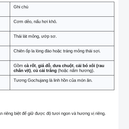
Ghi chú
Cơm dẻo, nấu hơi khô.
Thái lát mỏng, ướp sơ.
Chiên ốp la lòng đào hoặc tráng mỏng thái sợi.
Gồm
cà rốt
,
giá đỗ
,
dưa chuột
,
cải bó xôi (rau
chân vịt)
,
củ cải trắng
(hoặc nấm hương).
,
Tương Gochujang là linh hồn của món ăn.
n riêng biệt để giữ được độ tươi ngon và hương vị riêng.