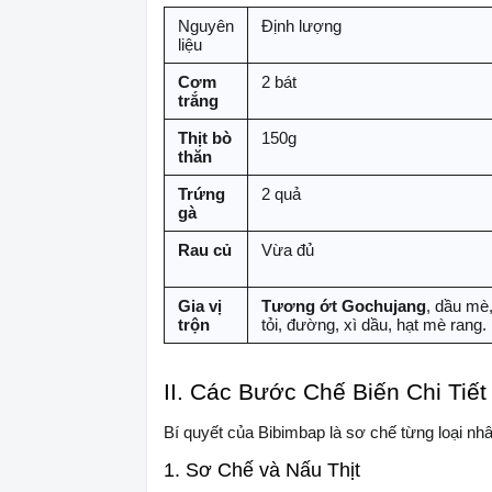
Nguyên
Định lượng
liệu
Cơm
2 bát
trắng
Thịt bò
150g
thăn
Trứng
2 quả
gà
Rau củ
Vừa đủ
Gia vị
Tương ớt Gochujang
, dầu mè
trộn
tỏi, đường, xì dầu, hạt mè rang.
II. Các Bước Chế Biến Chi Tiết
Bí quyết của Bibimbap là sơ chế từng loại nhâ
1. Sơ Chế và Nấu Thịt