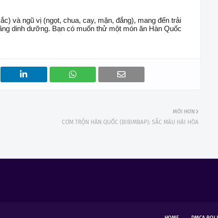
c) và ngũ vị (ngọt, chua, cay, mặn, đắng), mang đến trải
bằng dinh dưỡng. Bạn có muốn thử một món ăn Hàn Quốc
MỚI HƠN
CƠM TRỘN HÀN QUỐC (BIBIMBAP): SẮC MÀU HÀI HÒA
HOME
DMCA POLI