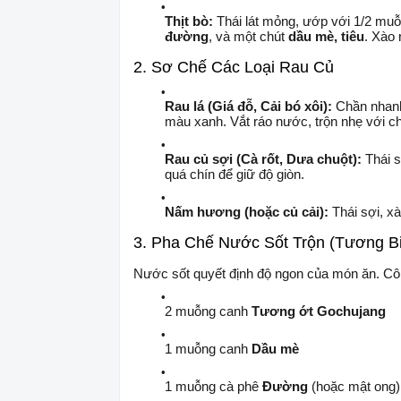
Thịt bò:
Thái lát mỏng, ướp với 1/2 mu
đường
, và một chút
dầu mè, tiêu
. Xào 
2. Sơ Chế Các Loại Rau Củ
Rau lá (Giá đỗ, Cải bó xôi):
Chần nhanh 
màu xanh. Vắt ráo nước, trộn nhẹ với c
Rau củ sợi (Cà rốt, Dưa chuột):
Thái s
quá chín để giữ độ giòn.
Nấm hương (hoặc củ cải):
Thái sợi, xà
3. Pha Chế Nước Sốt Trộn (Tương B
Nước sốt quyết định độ ngon của món ăn. Cô
2 muỗng canh
Tương ớt Gochujang
1 muỗng canh
Dầu mè
1 muỗng cà phê
Đường
(hoặc mật ong)