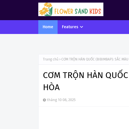
Home
Features
Trang chủ
CƠM TRỘN HÀN QUỐC (BIBIMBAP): SẮC MÀU
CƠM TRỘN HÀN QUỐC (
HÒA
tháng 10 08, 2025