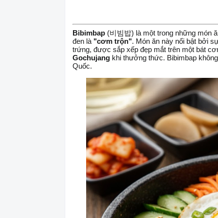
Bibimbap
(비빔밥) là một trong những món ăn 
đen là
"cơm trộn"
. Món ăn này nổi bật bởi sự
trứng, được sắp xếp đẹp mắt trên một bát cơm
Gochujang
khi thưởng thức. Bibimbap không 
Quốc.