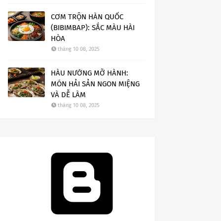
CƠM TRỘN HÀN QUỐC
(BIBIMBAP): SẮC MÀU HÀI
HÒA
tháng 10 08, 2025
HÀU NƯỚNG MỠ HÀNH:
MÓN HẢI SẢN NGON MIỆNG
VÀ DỄ LÀM
tháng 10 08, 2025