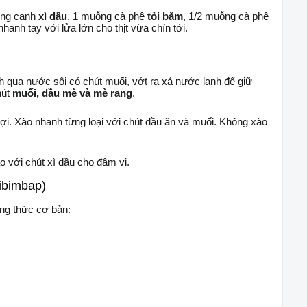
ỗng canh
xì dầu
, 1 muỗng cà phê
tỏi băm
, 1/2 muỗng cà phê
nhanh tay với lửa lớn cho thịt vừa chín tới.
qua nước sôi có chút muối, vớt ra xả nước lạnh để giữ
hút
muối, dầu mè và mè rang
.
ợi. Xào nhanh từng loại với chút dầu ăn và muối. Không xào
o với chút xì dầu cho đậm vị.
ibimbap)
ng thức cơ bản: