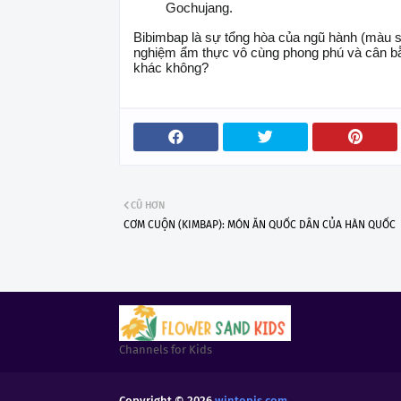
Gochujang.
Bibimbap là sự tổng hòa của ngũ hành (màu sắ
nghiệm ẩm thực vô cùng phong phú và cân 
khác không?
CŨ HƠN
CƠM CUỘN (KIMBAP): MÓN ĂN QUỐC DÂN CỦA HÀN QUỐC
Channels for Kids
Copyright ©
2026
wintopis.com