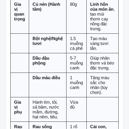
Gia
Củ nén (Hành
80g
Linh hồn
vị
tăm)
của món ăn
,
quan
tạo mùi
trọng
thơm cay
nồng đặc
trưng.
Bột nghệ/Nghệ
1.5
Tạo màu
tươi
muỗng
vàng tươi
cà phê
tắn.
Dầu đậu
5-7
Giúp nhân
phộng
muỗng
thơm và béo
canh
đặc trưng.
Dầu màu điều
1
Tăng màu
muỗng
sắc cho
canh
nhân (tùy
chọn).
Gia
Hành tím, tỏi,
Vừa
vị
sả băm, nước
đủ
phụ
mắm, đường,
hạt nêm, tiêu.
Rau
Rau sống
1 rổ
Cải con,