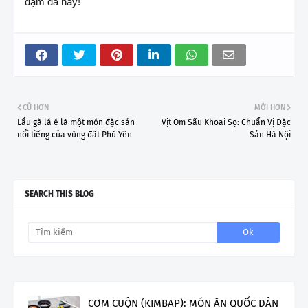
đậm đà này!
CŨ HƠN
MỚI HƠN
Lẩu gà lá é là một món đặc sản
Vịt Om Sấu Khoai Sọ: Chuẩn Vị Đặc
nổi tiếng của vùng đất Phú Yên
Sản Hà Nội
SEARCH THIS BLOG
CƠM CUỘN (KIMBAP): MÓN ĂN QUỐC DÂN