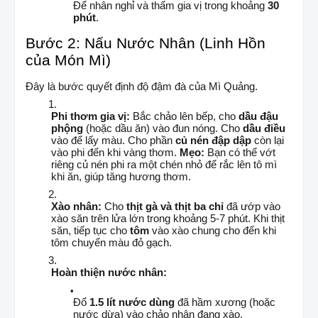
Để nhân nghỉ và thấm gia vị trong khoảng
30
phút
.
Bước 2: Nấu Nước Nhân (Linh Hồn
của Món Mì)
Đây là bước quyết định độ đậm đà của Mì Quảng.
Phi thơm gia vị:
Bắc chảo lên bếp, cho
dầu đậu
phộng
(hoặc dầu ăn) vào đun nóng. Cho
dầu điều
vào để lấy màu. Cho phần
củ nén đập dập
còn lại
vào phi đến khi vàng thơm.
Mẹo:
Bạn có thể vớt
riêng củ nén phi ra một chén nhỏ để rắc lên tô mì
khi ăn, giúp tăng hương thơm.
Xào nhân:
Cho
thịt gà và thịt ba chỉ
đã ướp vào
xào săn trên lửa lớn trong khoảng 5-7 phút. Khi thịt
săn, tiếp tục cho
tôm
vào xào chung cho đến khi
tôm chuyển màu đỏ gạch.
Hoàn thiện nước nhân:
Đổ
1.5 lít nước dùng
đã hầm xương (hoặc
nước dừa) vào chảo nhân đang xào.