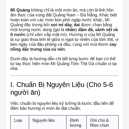
Mì Quảng
không chỉ là một món ăn, mà còn là linh hồn
ẩm thực của vùng đất Quảng Nam – Đà Nẵng. Khác biệt
hoàn toàn với các món bún phở ngập nước khác, Mì
Quảng đặc trưng bởi
sợi mì dày, dai
được chan bằng
một lượng nước dùng (gọi là
nhân
)
đậm đà, sánh sệt và
ít nước
(chỉ xăm xắp mặt mì). Hương vị của Mì Quảng
là sự giao thoa tinh tế giữa vị ngọt tự nhiên của tôm thịt, vị
béo ngậy của đậu phộng và dầu, cùng với mùi thơm
cay
nồng đặc trưng của củ nén
.
Dưới đây là hướng dẫn chi tiết từng bước để bạn có thể
tự tay thực hiện món Mì Quảng Tôm Thịt Gà chuẩn vị tại
nhà.
I. Chuẩn Bị Nguyên Liệu (Cho 5-6
người ăn)
Việc chuẩn bị nguyên liệu kỹ lưỡng là bước đầu tiên để
đảm bảo hương vị món ăn đạt chuẩn.
Loại
Nguyên liệu
Định
Ghi chú &
lượng
Mẹo chọn