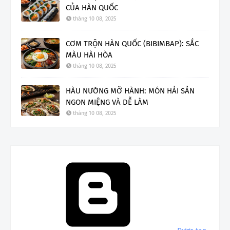
CỦA HÀN QUỐC
tháng 10 08, 2025
CƠM TRỘN HÀN QUỐC (BIBIMBAP): SẮC
MÀU HÀI HÒA
tháng 10 08, 2025
HÀU NƯỚNG MỠ HÀNH: MÓN HẢI SẢN
NGON MIỆNG VÀ DỄ LÀM
tháng 10 08, 2025