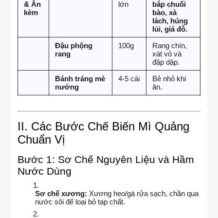
& Ăn
lớn
bắp chuối
kèm
bào, xà
lách, húng
lủi, giá đỗ.
Đậu phộng
100g
Rang chín,
rang
xát vỏ và
đập dập.
Bánh tráng mè
4-5 cái
Bẻ nhỏ khi
nướng
ăn.
II. Các Bước Chế Biến Mì Quảng
Chuẩn Vị
Bước 1: Sơ Chế Nguyên Liệu và Hầm
Nước Dùng
Sơ chế xương:
Xương heo/gà rửa sạch, chần qua
nước sôi để loại bỏ tạp chất.