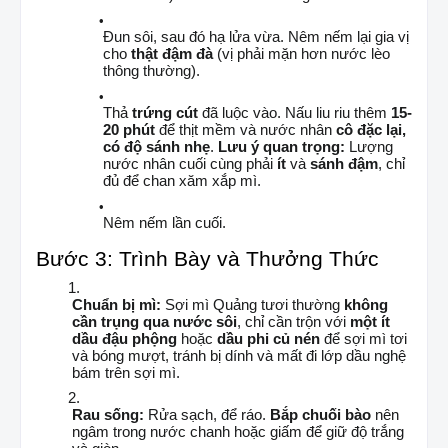
Đun sôi, sau đó hạ lửa vừa. Nêm nếm lại gia vị
cho
thật đậm đà
(vị phải mặn hơn nước lèo
thông thường).
Thả
trứng cút
đã luộc vào. Nấu liu riu thêm
15-
20 phút
để thịt mềm và nước nhân
cô đặc lại,
có độ sánh nhẹ
.
Lưu ý quan trọng:
Lượng
nước nhân cuối cùng phải
ít
và
sánh đậm
, chỉ
đủ để chan xăm xắp mì.
Nêm nếm lần cuối.
Bước 3: Trình Bày và Thưởng Thức
Chuẩn bị mì:
Sợi mì Quảng tươi thường
không
cần trụng qua nước sôi
, chỉ cần trộn với
một ít
dầu đậu phộng
hoặc
dầu phi củ nén
để sợi mì tơi
và bóng mượt, tránh bị dính và mất đi lớp dầu nghệ
bám trên sợi mì.
Rau sống:
Rửa sạch, để ráo.
Bắp chuối bào
nên
ngâm trong nước chanh hoặc giấm để giữ độ trắng