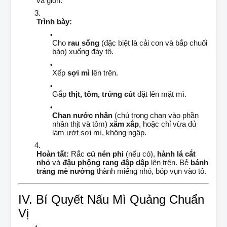
và giòn.
Trình bày:
Cho
rau sống
(đặc biệt là cải con và bắp chuối
bào) xuống đáy tô.
Xếp
sợi mì
lên trên.
Gắp
thịt, tôm, trứng cút
đặt lên mặt mì.
Chan nước nhân
(chú trọng chan vào phần
nhân thịt và tôm)
xăm xắp
, hoặc chỉ vừa đủ
làm ướt sợi mì, không ngập.
Hoàn tất:
Rắc
củ nén phi
(nếu có),
hành lá cắt
nhỏ
và
đậu phộng rang đập dập
lên trên. Bẻ
bánh
tráng mè nướng
thành miếng nhỏ, bóp vụn vào tô.
IV. Bí Quyết Nấu Mì Quảng Chuẩn
Vị