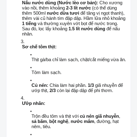
Nấu nước dùng (Nước lèo cơ bản):
Cho xương
vào nồi, thêm khoảng
2-3 lít nước
(có thể dùng
thêm 500ml
nước dừa tươi
để tăng vị ngọt thanh),
thêm vài củ hành tím đập dập. Hầm lửa nhỏ khoảng
1 tiếng
và thường xuyên vớt bọt để nước trong.
Sau đó, lọc lấy khoảng
1.5 lít nước dùng
để nấu
nhân.
Sơ chế tôm thịt:
Thịt gà/ba chỉ làm sạch, chặt/cắt miếng vừa ăn.
Tôm làm sạch.
Củ nén:
Chia làm hai phần.
1/3
giã nhuyễn để
ướp thịt,
2/3
còn lại đập dập để phi thơm.
Ướp nhân:
Trộn đều tôm và thịt với
củ nén giã nhuyễn
,
sả băm
,
bột nghệ
,
nước mắm
, đường, hạt
nêm, tiêu.