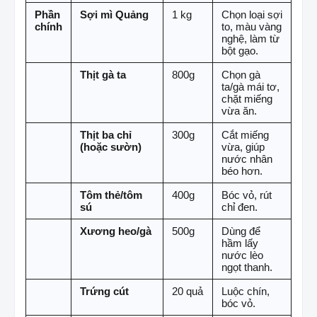
Phần
Sợi mì Quảng
1 kg
Chọn loại sợi
chính
to, màu vàng
nghệ, làm từ
bột gạo.
Thịt gà ta
800g
Chọn gà
ta/gà mái tơ,
chặt miếng
vừa ăn.
Thịt ba chỉ
300g
Cắt miếng
(hoặc sườn)
vừa, giúp
nước nhân
béo hơn.
Tôm thẻ/tôm
400g
Bóc vỏ, rút
sú
chỉ đen.
Xương heo/gà
500g
Dùng để
hầm lấy
nước lèo
ngọt thanh.
Trứng cút
20 quả
Luộc chín,
bóc vỏ.