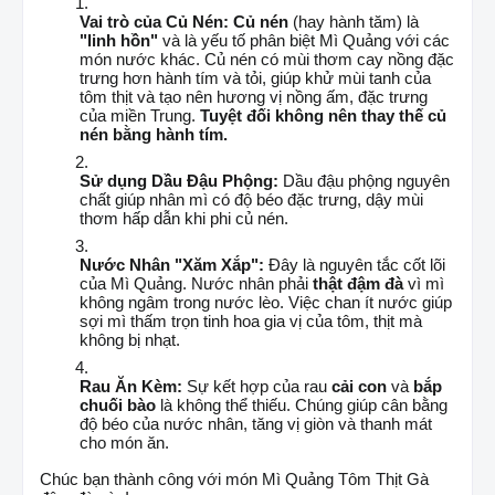
Vai trò của Củ Nén:
Củ nén
(hay hành tăm) là
"linh hồn"
và là yếu tố phân biệt Mì Quảng với các
món nước khác. Củ nén có mùi thơm cay nồng đặc
trưng hơn hành tím và tỏi, giúp khử mùi tanh của
tôm thịt và tạo nên hương vị nồng ấm, đặc trưng
của miền Trung.
Tuyệt đối không nên thay thế củ
nén bằng hành tím.
Sử dụng Dầu Đậu Phộng:
Dầu đậu phộng nguyên
chất giúp nhân mì có độ béo đặc trưng, dậy mùi
thơm hấp dẫn khi phi củ nén.
Nước Nhân "Xăm Xắp":
Đây là nguyên tắc cốt lõi
của Mì Quảng. Nước nhân phải
thật đậm đà
vì mì
không ngâm trong nước lèo. Việc chan ít nước giúp
sợi mì thấm trọn tinh hoa gia vị của tôm, thịt mà
không bị nhạt.
Rau Ăn Kèm:
Sự kết hợp của rau
cải con
và
bắp
chuối bào
là không thể thiếu. Chúng giúp cân bằng
độ béo của nước nhân, tăng vị giòn và thanh mát
cho món ăn.
Chúc bạn thành công với món Mì Quảng Tôm Thịt Gà